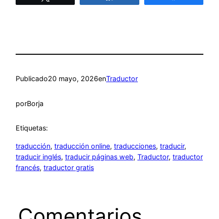
Publicado
20 mayo, 2026
en
Traductor
por
Borja
Etiquetas:
traducción
, 
traducción online
, 
traducciones
, 
traducir
, 
traducir inglés
, 
traducir páginas web
, 
Traductor
, 
traductor
francés
, 
traductor gratis
Comentarios