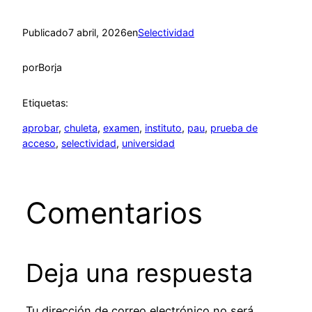
Publicado
7 abril, 2026
en
Selectividad
por
Borja
Etiquetas:
aprobar
, 
chuleta
, 
examen
, 
instituto
, 
pau
, 
prueba de
acceso
, 
selectividad
, 
universidad
Comentarios
Deja una respuesta
Tu dirección de correo electrónico no será