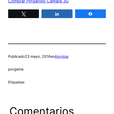
Comprar Pinganillo Cámara 3G
Twittear
Compartir
Compartir
Publicado
23 mayo, 2016
en
Aprobar
por
gema
Etiquetas:
Comentarios