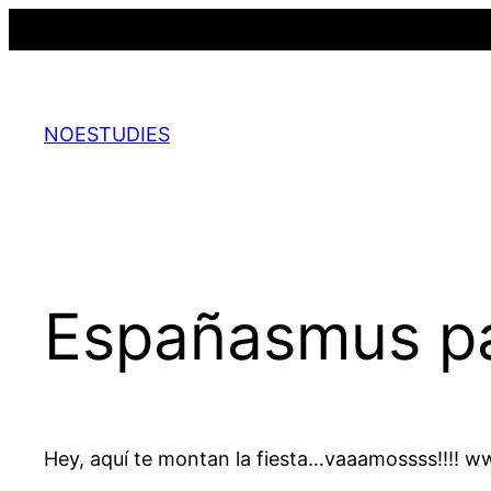
Saltar
al
contenido
NOESTUDIES
Españasmus p
Hey, aquí te montan la fiesta…vaaamossss!!!! ww