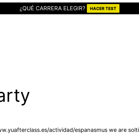
¿QUÉ CARRERA ELEGIR?
HACER TEST
arty
w.yuafterclass.es/actividad/espanasmus we are soltier