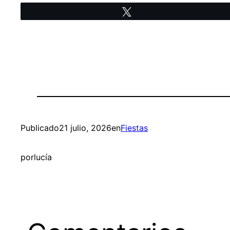
Twittear
Publicado
21 julio, 2026
en
Fiestas
por
lucía