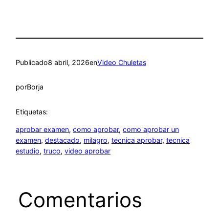
Publicado
8 abril, 2026
en
Video Chuletas
por
Borja
Etiquetas:
aprobar examen
, 
como aprobar
, 
como aprobar un
examen
, 
destacado
, 
milagro
, 
tecnica aprobar
, 
tecnica
estudio
, 
truco
, 
video aprobar
Comentarios