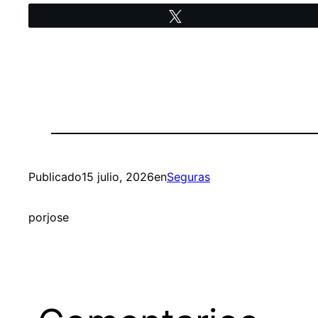
Twittear
Publicado
15 julio, 2026
en
Seguras
por
jose