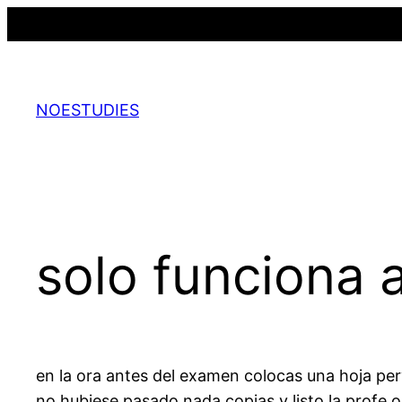
Saltar
al
contenido
NOESTUDIES
solo funciona 
en la ora antes del examen colocas una hoja pe
no hubiese pasado nada copias y listo la profe o