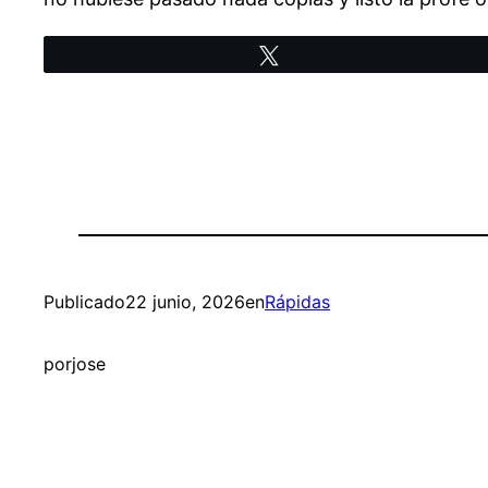
Twittear
Publicado
22 junio, 2026
en
Rápidas
por
jose