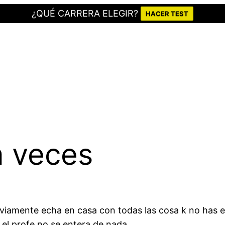
¿QUÉ CARRERA ELEGIR?
HACER TEST
a veces
rviamente echa en casa con todas las cosa k no has 
 el profe no se entera de nada