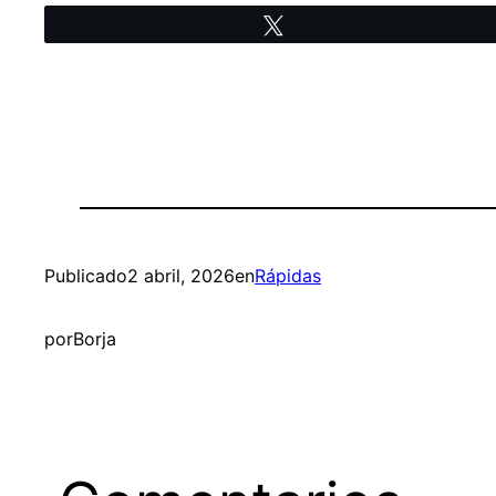
Twittear
Publicado
2 abril, 2026
en
Rápidas
por
Borja