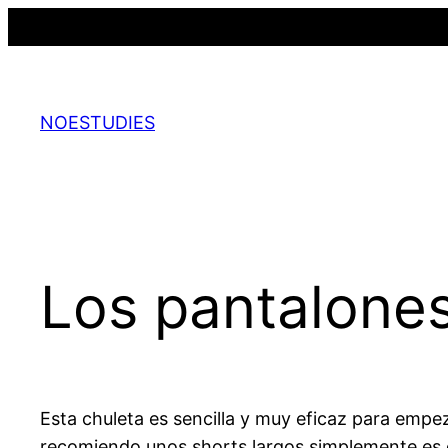
Saltar
al
contenido
NOESTUDIES
Los pantalones
Esta chuleta es sencilla y muy eficaz para empe
recomiendo unos shorts largos simplemente es c