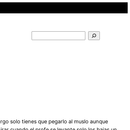
Buscar
argo solo tienes que pegarlo al muslo aunque
ar cuando el profe se levante solo los bajas un