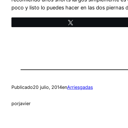
poco y listo lo puedes hacer en las dos piernas
Twittear
Publicado
20 julio, 2014
en
Arriesgadas
por
javier