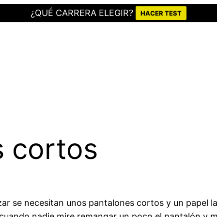
¿QUÉ CARRERA ELEGIR?
HACER TEST
 cortos
zar se necesitan unos pantalones cortos y un papel l
uando nadie mire remangar un poco el pantalón y mir