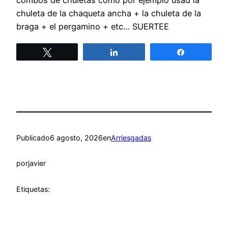
combos de chuletas como por ejemplo usad la
chuleta de la chaqueta ancha + la chuleta de la
braga + el pergamino + etc… SUERTEE
Twittear
Compartir
Compartir
Publicado
6 agosto, 2026
en
Arriesgadas
por
javier
Etiquetas: