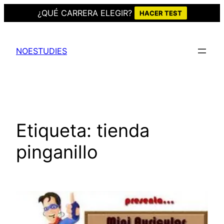
¿QUÉ CARRERA ELEGIR?
HACER TEST
Saltar
al
NOESTUDIES
contenido
Etiqueta:
tienda
pinganillo