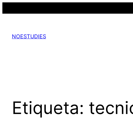
Saltar
al
contenido
NOESTUDIES
Etiqueta:
tecni