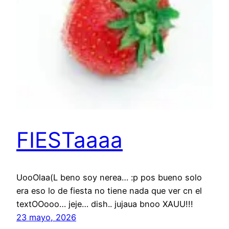
FIESTaaaa
UooOlaa(L beno soy nerea… :p pos bueno solo
era eso lo de fiesta no tiene nada que ver cn el
textOOooo… jeje… dish.. jujaua bnoo XAUU!!!
23 mayo, 2026