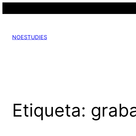
Saltar
al
contenido
NOESTUDIES
Etiqueta:
grab