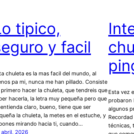
o tipico,
Int
seguro y facil
chu
pin
ta chuleta es la mas facil del mundo, al
nos pa mi, nunca me han pillado. Consiste
 primero hacer la chuleta, que tendreis que
Esta vez 
ber hacerla, la letra muy pequeña pero que
probaron l
 entienda claro, bueno, tiene que ser
algunos p
queña la chuleta, la metes en el estuche, y
Recordad 
 pones mirando hacia ti, cuando…
técnicas, 
 abril, 2026
que comen