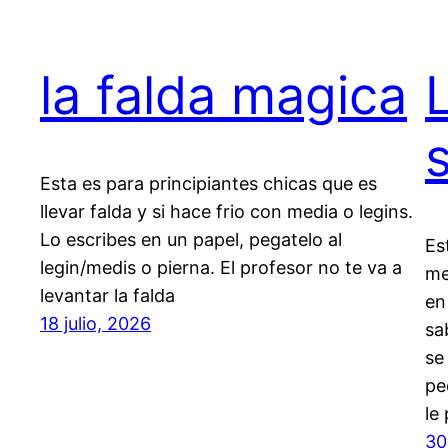
la falda magica
L
Esta es para principiantes chicas que es
llevar falda y si hace frio con media o legins.
Lo escribes en un papel, pegatelo al
Es
legin/medis o pierna. El profesor no te va a
me
levantar la falda
en
18 julio, 2026
sa
se
pe
le
30