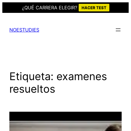
¿QUÉ CARRERA ELEGIR?
HACER TEST
Saltar
al
NOESTUDIES
contenido
Etiqueta:
examenes
resueltos