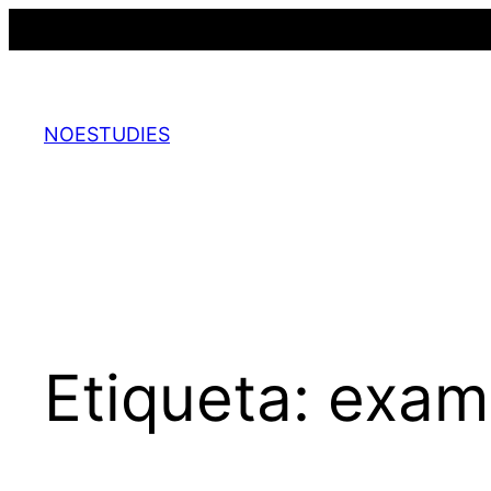
Saltar
al
contenido
NOESTUDIES
Etiqueta:
exame