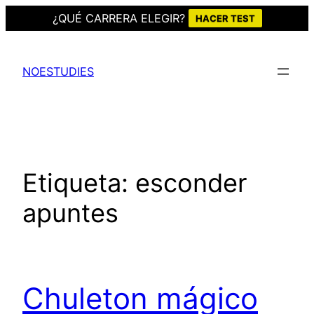
¿QUÉ CARRERA ELEGIR?
HACER TEST
Saltar
al
NOESTUDIES
contenido
Etiqueta:
esconder
apuntes
Chuleton mágico