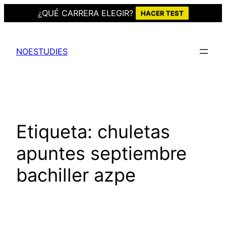
¿QUÉ CARRERA ELEGIR?
HACER TEST
Saltar
al
NOESTUDIES
contenido
Etiqueta:
chuletas
apuntes septiembre
bachiller azpe