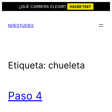
¿QUÉ CARRERA ELEGIR?
HACER TEST
Saltar
al
NOESTUDIES
contenido
Etiqueta:
chueleta
Paso 4