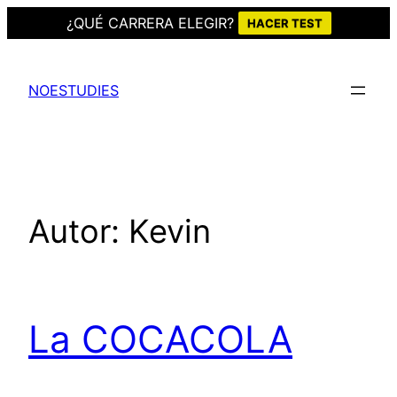
¿QUÉ CARRERA ELEGIR?
HACER TEST
Saltar
al
NOESTUDIES
contenido
Autor:
Kevin
La COCACOLA