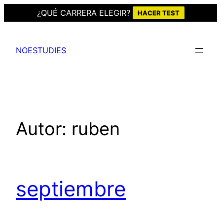
¿QUÉ CARRERA ELEGIR?
HACER TEST
Saltar
al
NOESTUDIES
contenido
Autor:
ruben
septiembre